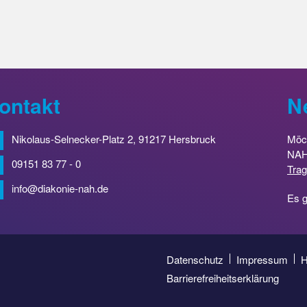
ontakt
N
Nikolaus-Selnecker-Platz 2, 91217 Hersbruck
Möch
NAH 
09151 83 77 - 0
Trag
info@diakonie-nah.de
Es g
Datenschutz
Impressum
H
Barrierefreiheitserklärung