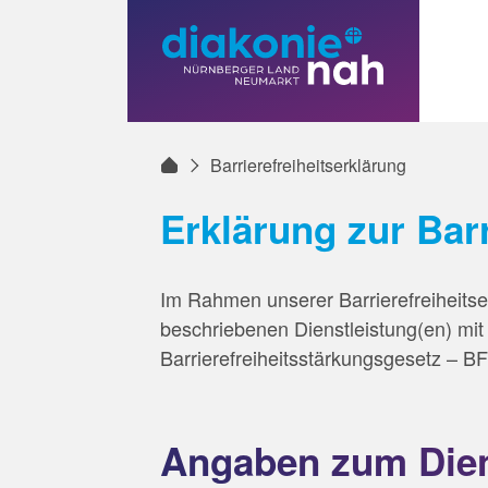
Zum
Zum
Zur
Seiteninhalt
Menü
Website-
Barrierefreiheitserklärung
Suche
Erklärung zur Barr
Im Rahmen unserer Barrierefreiheitse
beschriebenen Dienstleistung(en) mit
Barrierefreiheitsstärkungsgesetz – 
Angaben zum Dien