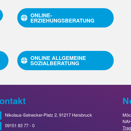
ONLINE-
ERZIEHUNGSBERATUNG
ONLINE ALLGEMEINE
SOZIALBERATUNG
ontakt
N
Nikolaus-Selnecker-Platz 2, 91217 Hersbruck
Möch
NAH 
09151 83 77 - 0
Trag