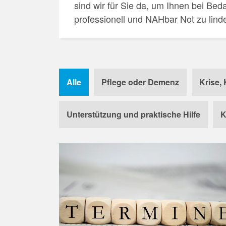
e
sind wir für Sie da, um Ihnen bei Beda
r
professionell und NAHbar Not zu lind
g
e
r
Alle
Pflege oder Demenz
Krise, 
L
Unterstützung und praktische Hilfe
K
a
n
d
/
N