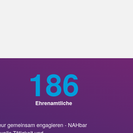
186
Ehrenamtliche
uleur gemeinsam engagieren - NAHbar
volle Tätigkeit und