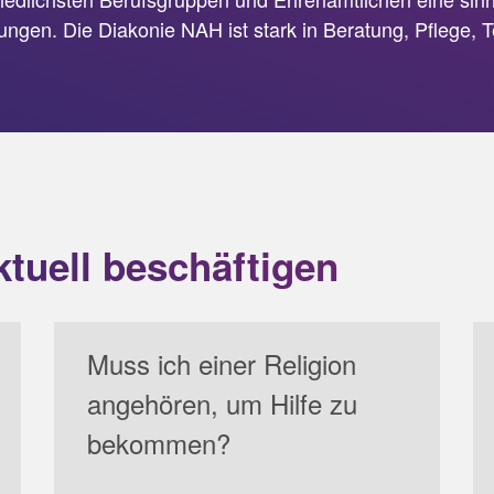
en. Die Diakonie NAH ist stark in Beratung, Pflege, 
ktuell beschäftigen
Muss ich einer Religion
Nein. Wir helfen jedem Menschen, der
unserer Hilfe bedarf, denn jeder Mensch
angehören, um Hilfe zu
ist wertvoll und hat ein Recht auf ein
bekommen?
Leben in Würde.