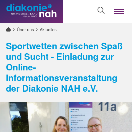
Menü
öffnen/sch
Zum
Zum
Zur
Seiteninhalt
Menü
Website-
Über uns
Aktuelles
Suche
Sportwetten zwischen Spaß
und Sucht - Einladung zur
Online-
Informationsveranstaltung
der Diakonie NAH e.V.